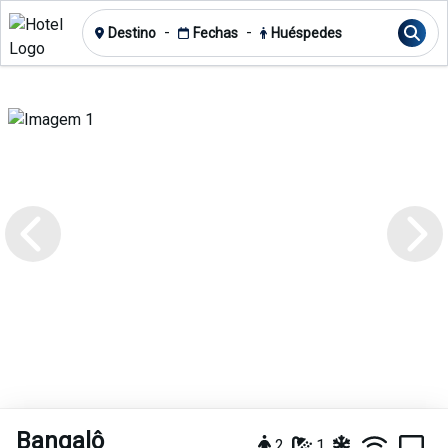
-
-
Destino
Fechas
Huéspedes
Bangalô
2
1