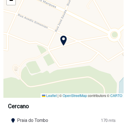
−
Leaflet
|
©
OpenStreetMap
contributors ©
CARTO
Cercano
Praia do Tombo
170 mts