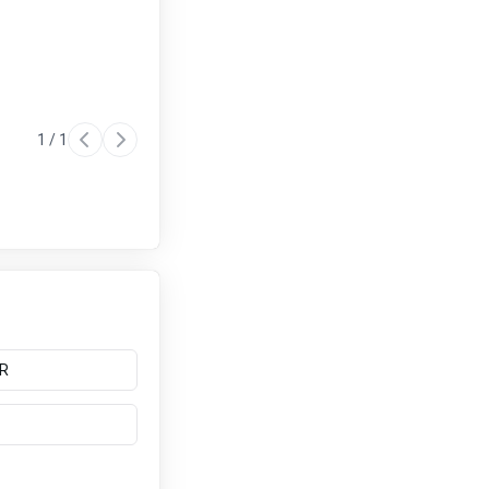
1
/
1
R