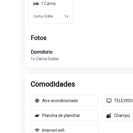
1
Cama
Cama Doble
1
x
Fotos
Dormitorio
1x Cama Doble
Comodidades
Aire acondicionado
TELEVISO
Plancha de planchar
Champú
Internet wifi