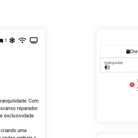
1
Che
Huéspedes
Huéspedes
2
tranquilidade. Com
scanso reparador.
 e exclusividade.
, criando uma
s ondas embala o