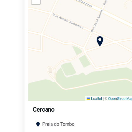
Leaflet
|
©
OpenStreetMa
Cercano
Praia do Tombo