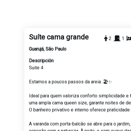
Suíte cama grande
2
1
Guarujá
,
São Paulo
Descripción
Suite 4
Estamos a poucos passos da areia. 🏖️✨
Ideal para quem valoriza conforto simplicidade e 
uma ampla cama queen size, garante noites de de
O banheiro privativo e interno oferece praticidade
A varanda com porta-balcão se abre para o jardim
conexão com a natureza. À noite, o som suave da