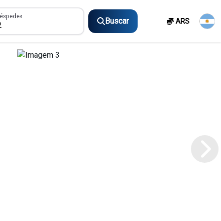
spedes
éspedes
Buscar
ARS
2