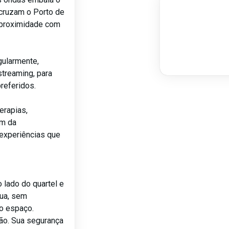
 cruzam o Porto de
 proximidade com
gularmente,
streaming, para
referidos.
erapias,
ém da
 experiências que
 lado do quartel e
rua, sem
so espaço.
ão. Sua segurança