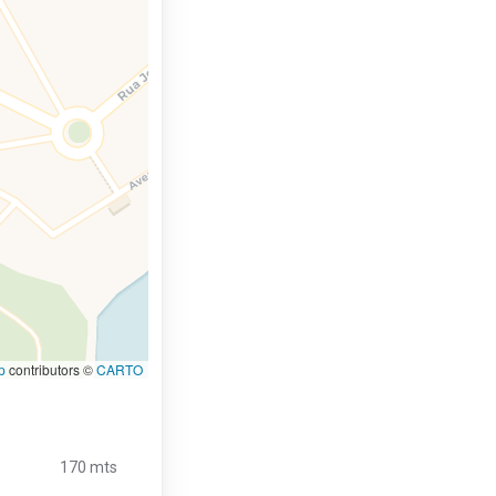
p
contributors ©
CARTO
170 mts