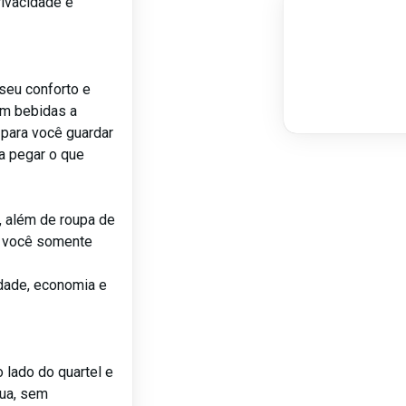
rivacidade e
 seu conforto e
om bebidas a
para você guardar
a pegar o que
, além de roupa de
a você somente
idade, economia e
 lado do quartel e
rua, sem