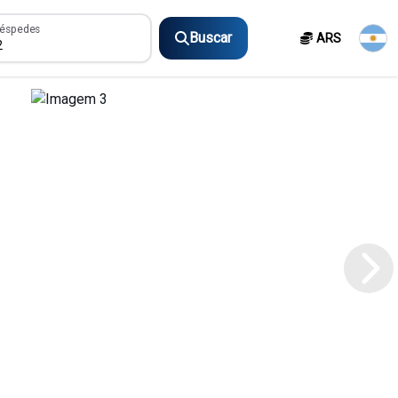
spedes
éspedes
Buscar
ARS
2