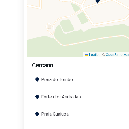
Leaflet
|
©
OpenStreetMa
Cercano
Praia do Tombo
Forte dos Andradas
Praia Guaiuba