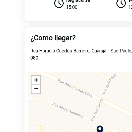
Registrarse
V
15:00
1
¿Como llegar?
Rua Horácio Guedes Barreiro,
Guarujá -
São Paulo
080
+
−