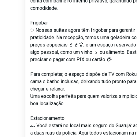
conta com banheiro interno privativo, garantindo p
comodidade.
Frigobar
✨ Nossas suítes agora têm frigobar para garantir
praticidade. Na recepção, temos uma geladeira c
preços especiais 💧🥤🍹, e um espaço reservado 
algo pessoal, como um vinho 🍷 ou alimento. Bast
precisar e pagar com PIX ou cartão 💳.
Para completar, o espaço dispõe de TV com Roku
cama e banho inclusas, deixando tudo pronto par
chegar e relaxar.
Uma escolha perfeita para quem valoriza simplic
boa localização.
Estacionamento
🚗 Você estará no local mais seguro do Guarujá: ao
a duas ruas da polícia. Aqui todos estacionam na 