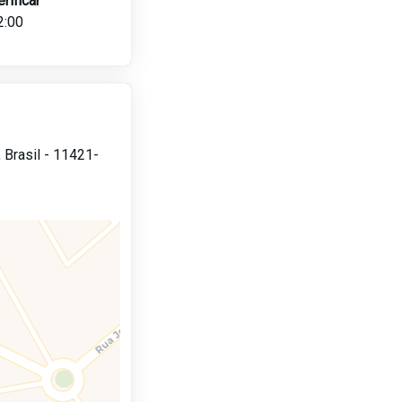
erificar
2:00
,
Brasil -
11421-