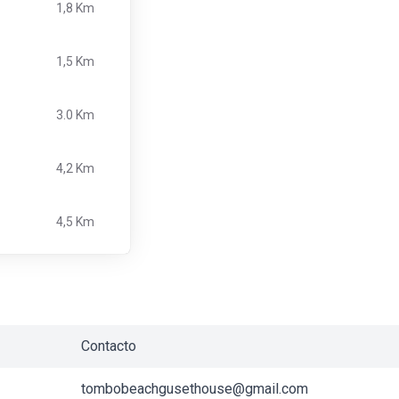
1,8 Km
1,5 Km
3.0 Km
4,2 Km
4,5 Km
Contacto
tombobeachgusethouse@gmail.com