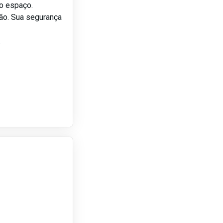
so espaço.
ão. Sua segurança
.