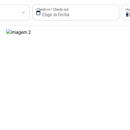
Hué
Check-in / Check-out
Hu