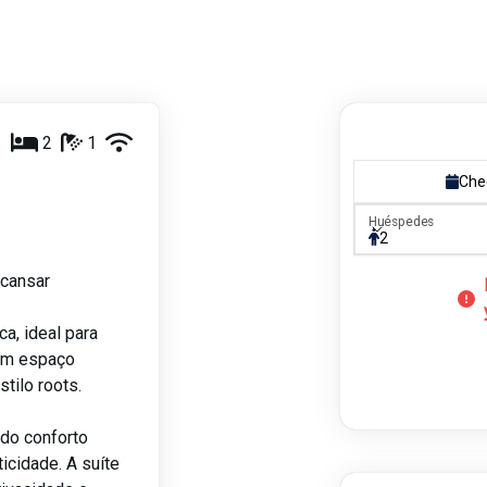
1
2
1
Che
Huéspedes
Huéspedes
2
scansar
a, ideal para
r um espaço
tilo roots.
ndo conforto
icidade. A suíte