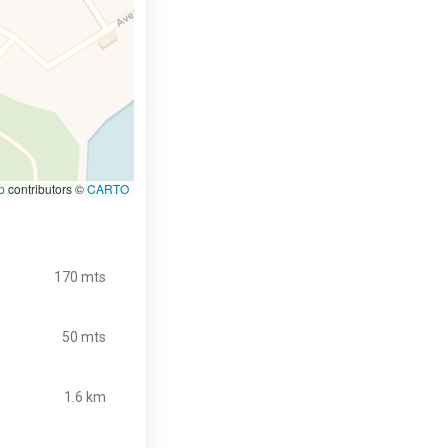
p
contributors ©
CARTO
170 mts
50 mts
1.6 km