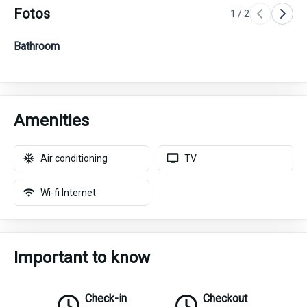
Fotos
1
/
2
Bathroom
Be
1x
Amenities
Air conditioning
TV
Wi-fi Internet
Important to know
Check-in
Checkout