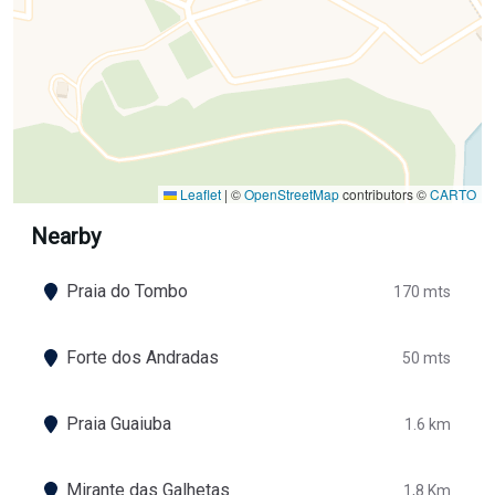
Leaflet
|
©
OpenStreetMap
contributors ©
CARTO
Nearby
Praia do Tombo
170 mts
Forte dos Andradas
50 mts
Praia Guaiuba
1.6 km
Mirante das Galhetas
1,8 Km