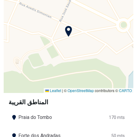
Leaflet
|
©
OpenStreetMap
contributors ©
CARTO
المناطق القريبة
Praia do Tombo
170 mts
Forte dos Andradas
50 mts